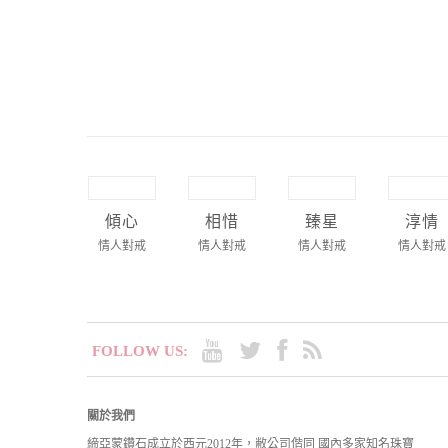
傾心
相惜
臻星
淳情
情人對戒
情人對戒
情人對戒
情人對戒
FOLLOW US:
關於我們
締亞蒙鑽石成立於西元2012年，敝公司偕同 國內多家知名珠寶