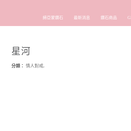
締亞蒙鑽石
最新消息
鑽石商品
G
星河
分類：
情人對戒
.