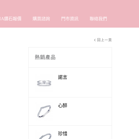
IA鑽石報價
購買諮詢
門市資訊
聯絡我們
回上一頁
熱銷產品
諾言
心醉
珍惜