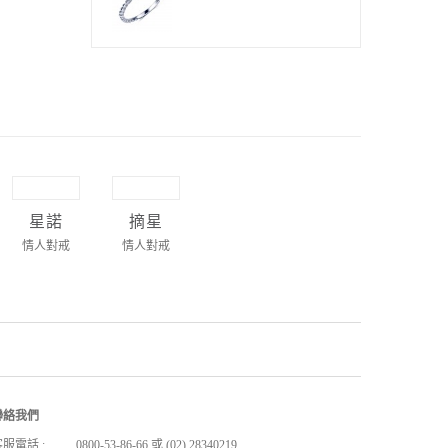
星諾
摘星
情人對戒
情人對戒
聯絡我們
服電話 :
0800-53-86-66 或 (02) 28340219