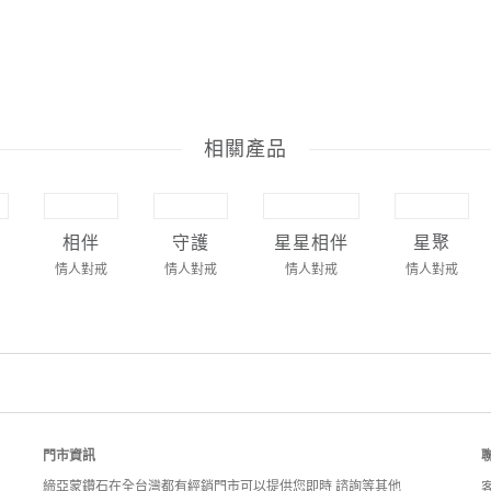
相關產品
相伴
守護
星星相伴
星聚
情人對戒
情人對戒
情人對戒
情人對戒
門市資訊
締亞蒙鑽石在全台灣都有經銷門市可以提供您即時 諮詢等其他
客