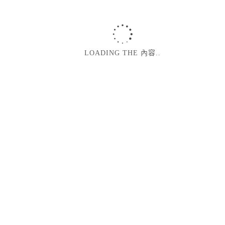
相關產品
LOADING THE 內容..
小幸運
真諦
相遇
緣分
真諦